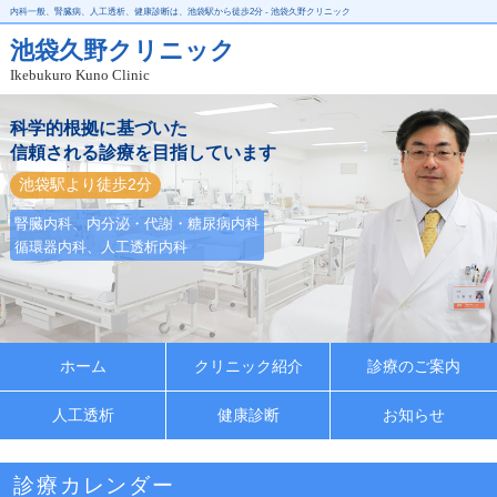
内科一般、腎臓病、人工透析、健康診断は、池袋駅から徒歩2分 - 池袋久野クリニック
池袋久野クリニック
Ikebukuro Kuno Clinic
科学的根拠に基づいた
信頼される診療を目指しています
池袋駅より徒歩2分
腎臓内科、内分泌・代謝・糖尿病内科
循環器内科、人工透析内科
ホーム
クリニック紹介
診療のご案内
人工透析
健康診断
お知らせ
診療カレンダー