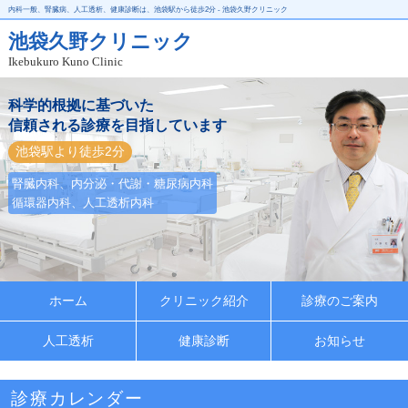
内科一般、腎臓病、人工透析、健康診断は、池袋駅から徒歩2分 - 池袋久野クリニック
池袋久野クリニック
Ikebukuro Kuno Clinic
科学的根拠に基づいた
信頼される診療を目指しています
池袋駅より徒歩2分
腎臓内科、内分泌・代謝・糖尿病内科
循環器内科、人工透析内科
ホーム
クリニック紹介
診療のご案内
人工透析
健康診断
お知らせ
診療カレンダー