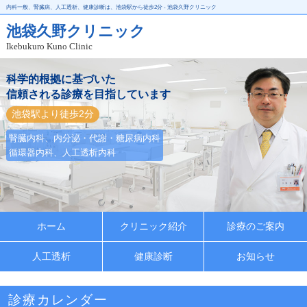
内科一般、腎臓病、人工透析、健康診断は、池袋駅から徒歩2分 - 池袋久野クリニック
池袋久野クリニック
Ikebukuro Kuno Clinic
科学的根拠に基づいた
信頼される診療を目指しています
池袋駅より徒歩2分
腎臓内科、内分泌・代謝・糖尿病内科
循環器内科、人工透析内科
ホーム
クリニック紹介
診療のご案内
人工透析
健康診断
お知らせ
診療カレンダー