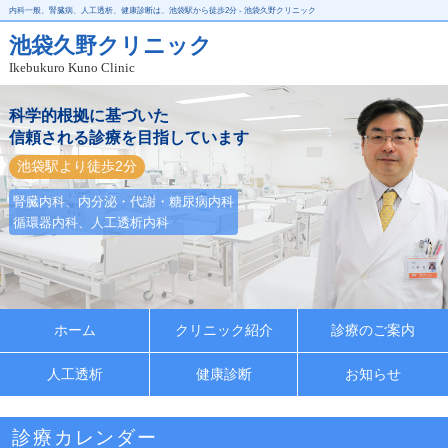
内科一般、腎臓病、人工透析、健康診断は、池袋駅から徒歩2分 - 池袋久野クリニック
池袋久野クリニック
Ikebukuro Kuno Clinic
科学的根拠に基づいた
信頼される診療を目指しています
池袋駅より徒歩2分
腎臓内科、内分泌・代謝・糖尿病内科
循環器内科、人工透析内科
ホーム
クリニック紹介
診療のご案内
人工透析
健康診断
お知らせ
診療カレンダー