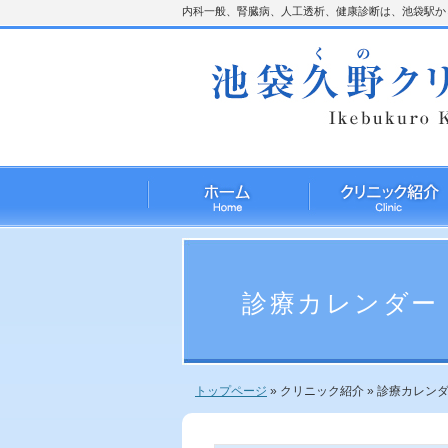
内科一般、腎臓病、人工透析、健康診断は、池袋駅から
診療カレンダー
トップページ
»
クリニック紹介
»
診療カレン