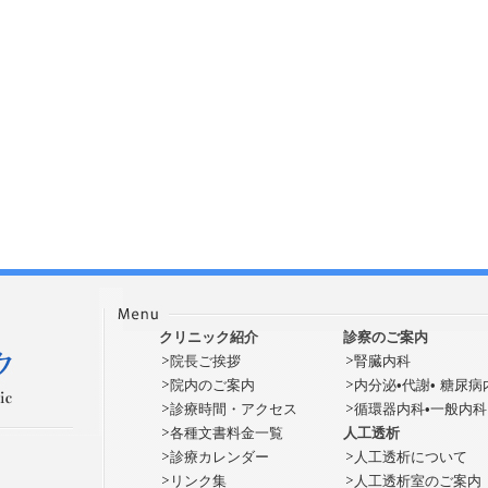
クリニック紹介
診察のご案内
院長ご挨拶
腎臓内科
院内のご案内
内分泌•代謝• 糖尿病
診療時間・アクセス
循環器内科•一般内科
各種文書料金一覧
人工透析
診療カレンダー
人工透析について
リンク集
人工透析室のご案内