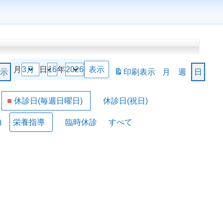
月
日
年
示
印刷
表示
月
週
日
休診日(毎週日曜日)
休診日(祝日)
)
栄養指導
臨時休診
すべて