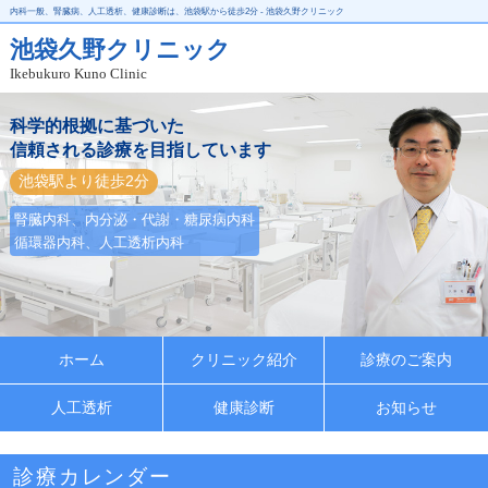
内科一般、腎臓病、人工透析、健康診断は、池袋駅から徒歩2分 - 池袋久野クリニック
池袋久野クリニック
Ikebukuro Kuno Clinic
科学的根拠に基づいた
信頼される診療を目指しています
池袋駅より徒歩2分
腎臓内科、内分泌・代謝・糖尿病内科
循環器内科、人工透析内科
ホーム
クリニック紹介
診療のご案内
人工透析
健康診断
お知らせ
診療カレンダー