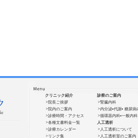
クリニック紹介
診察のご案内
院長ご挨拶
腎臓内科
院内のご案内
内分泌•代謝• 糖尿病
診療時間・アクセス
循環器内科•一般内科
各種文書料金一覧
人工透析
診療カレンダー
人工透析について
リンク集
人工透析室のご案内