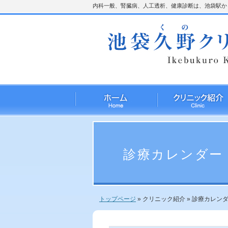
内科一般、腎臓病、人工透析、健康診断は、池袋駅から
診療カレンダー
トップページ
»
クリニック紹介
»
診療カレン