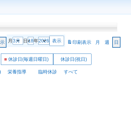
月
日
年
示
印刷
表示
月
週
日
休診日(毎週日曜日)
休診日(祝日)
)
栄養指導
臨時休診
すべて