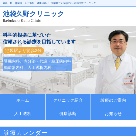
内科一般、腎臓病、人工透析、健康診断は、池袋駅から徒歩2分 - 池袋久野クリニック
池袋久野クリニック
Ikebukuro Kuno Clinic
科学的根拠に基づいた
信頼される診療を目指しています
池袋駅より徒歩2分
腎臓内科、内分泌・代謝・糖尿病内科
循環器内科、人工透析内科
ホーム
クリニック紹介
診療のご案内
人工透析
健康診断
お知らせ
診療カレンダー