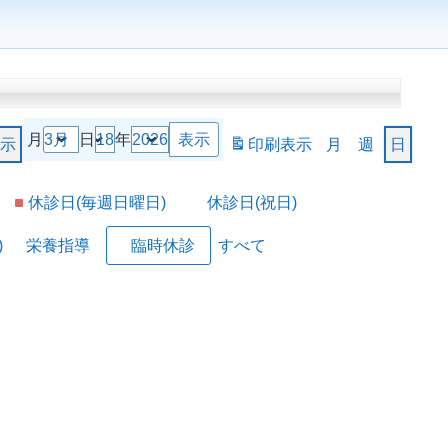
月
日
年
示
印刷
表示
月
週
日
休診日(毎週日曜日)
休診日(祝日)
)
栄養指導
臨時休診
すべて