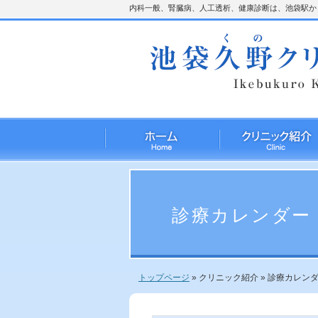
内科一般、腎臓病、人工透析、健康診断は、池袋駅から
診療カレンダー
トップページ
»
クリニック紹介
»
診療カレン