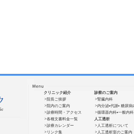
クリニック紹介
診察のご案内
院長ご挨拶
腎臓内科
院内のご案内
内分泌•代謝• 糖尿病
診療時間・アクセス
循環器内科•一般内科
各種文書料金一覧
人工透析
診療カレンダー
人工透析について
リンク集
人工透析室のご案内