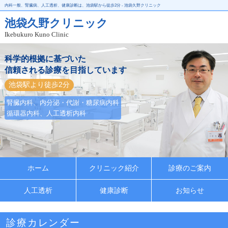
内科一般、腎臓病、人工透析、健康診断は、池袋駅から徒歩2分 - 池袋久野クリニック
池袋久野クリニック
Ikebukuro Kuno Clinic
科学的根拠に基づいた
信頼される診療を目指しています
池袋駅より徒歩2分
腎臓内科、内分泌・代謝・糖尿病内科
循環器内科、人工透析内科
ホーム
クリニック紹介
診療のご案内
人工透析
健康診断
お知らせ
診療カレンダー