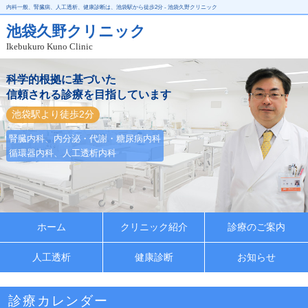
内科一般、腎臓病、人工透析、健康診断は、池袋駅から徒歩2分 - 池袋久野クリニック
池袋久野クリニック
Ikebukuro Kuno Clinic
科学的根拠に基づいた
信頼される診療を目指しています
池袋駅より徒歩2分
腎臓内科、内分泌・代謝・糖尿病内科
循環器内科、人工透析内科
ホーム
クリニック紹介
診療のご案内
人工透析
健康診断
お知らせ
診療カレンダー