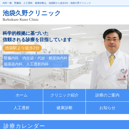
内科一般、腎臓病、人工透析、健康診断は、池袋駅から徒歩2分 - 池袋久野クリニック
池袋久野クリニック
Ikebukuro Kuno Clinic
科学的根拠に基づいた
信頼される診療を目指しています
池袋駅より徒歩2分
腎臓内科、内分泌・代謝・糖尿病内科
循環器内科、人工透析内科
ホーム
クリニック紹介
診療のご案内
人工透析
健康診断
お知らせ
診療カレンダー