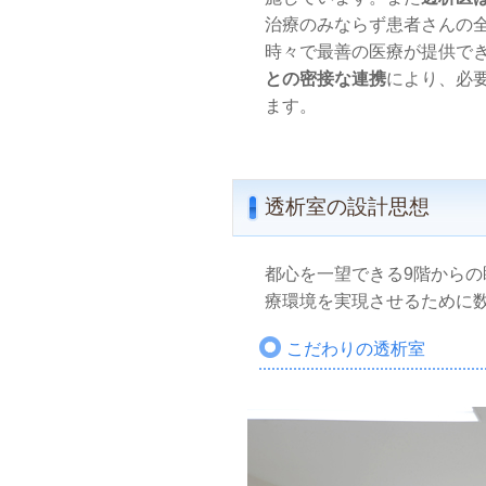
治療のみならず患者さんの
時々で最善の医療が提供で
との密接な連携
により、必
ます。
透析室の設計思想
都心を一望できる9階から
療環境を実現させるために
こだわりの透析室