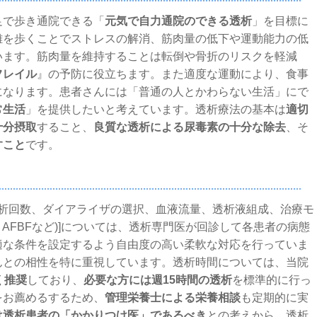
足で歩き通院できる「
元気で自力通院のできる透析
」を目標に
離を歩くことでストレスの解消、筋肉量の低下や運動能力の低
います。筋肉量を維持することは転倒や骨折のリスクを軽減
フレイル
』の予防に役立ちます。また適度な運動により、食事
になります。患者さんには「普通の人とかわらない生活」にで
常生活
」を提供したいと考えています。透析療法の基本は
適切
十分摂取
すること、
良質な透析による尿毒素の十分な除去
、そ
すこと
です。
透析回数、ダイアライザの選択、血液流量、透析液組成、治療モ
、AFBFなど)]については、透析専門医が回診して各患者の病態
適な条件を設定するよう自由度の高い柔軟な対応を行っていま
んとの相性を特に重視しています。透析時間については、当院
く推奨
しており、
必要な方には週15時間の透析
を標準的に行っ
をお薦めるするため、
管理栄養士による栄養相談
も定期的に実
は透析患者の「かかりつけ医」であるべき
との考えから、透析