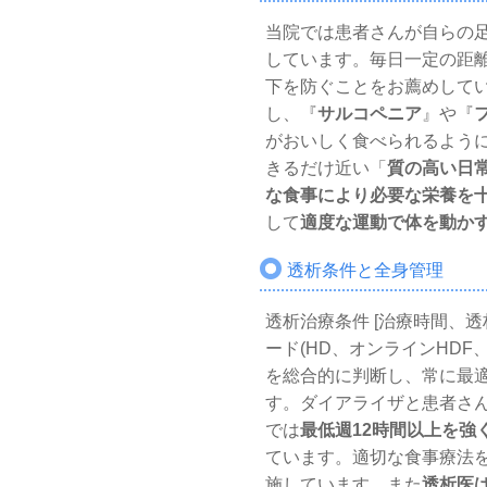
当院では患者さんが自らの
しています。毎日一定の距
下を防ぐことをお薦めして
し、『
サルコペニア
』や『
がおいしく食べられるよう
きるだけ近い「
質の高い日
な食事により必要な栄養を
して
適度な運動で体を動か
透析条件と全身管理
透析治療条件 [治療時間、
ード(HD、オンラインHDF
を総合的に判断し、常に最
す。ダイアライザと患者さ
では
最低週12時間以上を強
ています。適切な食事療法
施しています。また
透析医