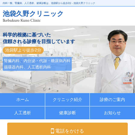
内科一般、腎臓病、人工透析、健康診断は、池袋駅から徒歩2分 - 池袋久野クリニック
池袋久野クリニック
Ikebukuro Kuno Clinic
科学的根拠に基づいた
信頼される診療を目指しています
池袋駅より徒歩2分
腎臓内科、内分泌・代謝・糖尿病内科
循環器内科、人工透析内科
ホーム
クリニック紹介
診療のご案内
人工透析
健康診断
お知らせ
電話をかける