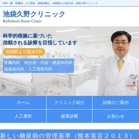
内科一般、腎臓病、人工透析、健康診断は、池袋駅から徒歩2分 - 池袋久野クリニック
池袋久野クリニック
Ikebukuro Kuno Clinic
科学的根拠に基づいた
信頼される診療を目指しています
池袋駅より徒歩2分
腎臓内科、内分泌・代謝・糖尿病内科
循環器内科、人工透析内科
ホーム
クリニック紹介
診療のご案内
人工透析
健康診断
お知らせ
新しい糖尿病の管理基準（熊本宣言２０１３）