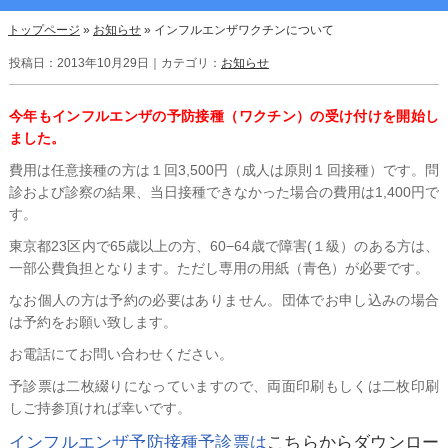
トップページ
»
お知らせ
»
インフルエンザワクチンについて
投稿日：2013年10月29日｜カテゴリ：
お知らせ
今年もインフルエンザの予防接種（ワクチン）の受け付けを開始し
ました。
費用は任意接種の方は１回3,500円（成人は原則１回接種）です。問
診および診察の結果、当日接種できなかった場合の費用は1,400円で
す。
東京都23区内で65歳以上の方、60−64歳で障害(１級）のある方は、
一部公費負担となります。ただし専用の用紙（青色）が必要です。
なお個人の方は予約の必要はありません。団体でお申し込みの場合
は予約をお願い致します。
お電話にてお問い合わせください。
予診票は二枚綴りになっていますので、両面印刷もしくは二枚印刷
しご持参頂ければ幸いです。
インフルエンザ予防接種予診票は
こちらからダウンロー