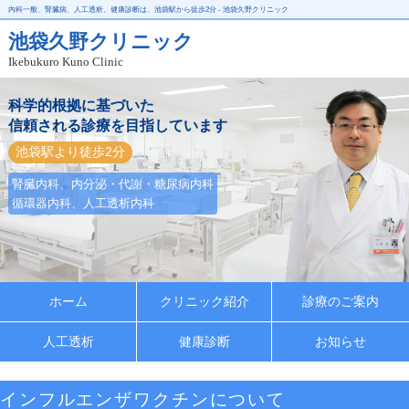
内科一般、腎臓病、人工透析、健康診断は、池袋駅から徒歩2分 - 池袋久野クリニック
池袋久野クリニック
Ikebukuro Kuno Clinic
科学的根拠に基づいた
信頼される診療を目指しています
池袋駅より徒歩2分
腎臓内科、内分泌・代謝・糖尿病内科
循環器内科、人工透析内科
ホーム
クリニック紹介
診療のご案内
人工透析
健康診断
お知らせ
インフルエンザワクチンについて