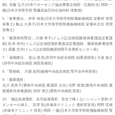
師) 安藤 弘子(日本ウオーキング協会事業企画部・広報担当) 岡田 一
義(日本大学医学部 腎臓高血圧内分泌内科 准教授)
5.「食事療法」 伊井 裕美(日本大学医学部附属板橋病院 栄養科 管理
栄養士) 亀山 久美子(日本大学医学部附属板橋病院 栄養科主任 管理
栄養士)
6.「糖尿病性腎症」川畑 孝子(イムス記念病院糖尿病看護認定看護
師) 松本 祥代(イムス記念病院透析看護認定看護師、糖尿病療養指導
士) 斎藤 丈洋(イムス記念病院糖尿病腎不全透析センター長)
7.「薬物療法」 畠山 恵美(赤羽中央総合病院 副看護部長) 大湊 政之
(赤羽中央総合病院 病院長補佐)
8.「腎移植」 川瀬 友則(板橋中央総合病院 腎不全外科部長)
9.「腹膜透析」
北川 恵美子(豊島中央病院 看護部 主任) 光野 留梨(豊島中央病院 腹
膜透析外来看護師) 田村 博之(豊島中央病院 院長)
10.「施設血液透析、在宅血液透析、安全で痛くないシャント穿刺:ボ
タンホール挿入」 宮澤 彰(赤塚幸クリニック 透析室室長) 岡野 匡雄
(赤塚幸クリニック 院長) 岡田 一義(日本大学医学部附属板橋病院 腎