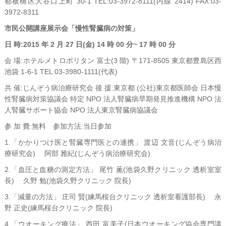
都板橋区大谷口上町 30-1 TEL:03-3972-8111(内線 2414) FAX:03-
3972-8311
市民公開講座展示会「慢性腎臓病の対策」
日 時:2015 年 2 月 27 日(金) 14 時 00 分~ 17 時 00 分
会 場:ホテルメトロポリタン 富士(3 階) 〒171-8505 東京都豊島区西
池袋 1-6-1 TEL 03-3980-1111(代表)
共 催:じんぞう病治療研究会 後 援:東京都 (公社)東京都医師会 日本慢
性腎臓病対策協議会 特定 NPO 法人腎臓病早期発見推進機構 NPO 法
人腎臓サポート協会 NPO 法人東京腎臓病協議会
参 加 費:無料 参加方法:当日参加
1.「かかりつけ医と腎臓専門医との連携」 渡辺 文音(じんぞう病治
療研究会) 阿部 雅紀(じんぞう病治療研究会)
2.「血圧と血糖の測定方法」 尾竹 薫(池袋久野クリニック 透析室室
長) 久野 勉(池袋久野クリニック 院長)
3.「減量の方法」 庄司 賢(練馬桜台クリニック 透析室看護部長) 永
野 正史(練馬桜台クリニック 院長)
4.「ウオーキング療法」 西田 富美子(日本ウオーキング協会専門講