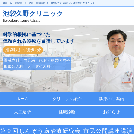
内科一般、腎臓病、人工透析、健康診断は、池袋駅から徒歩2分 - 池袋久野クリニック
池袋久野クリニック
Ikebukuro Kuno Clinic
科学的根拠に基づいた
信頼される診療を目指しています
池袋駅より徒歩2分
腎臓内科、内分泌・代謝・糖尿病内科
循環器内科、人工透析内科
ホーム
クリニック紹介
診療のご案内
人工透析
健康診断
お知らせ
第９回じんぞう病治療研究会 市民公開講座講演