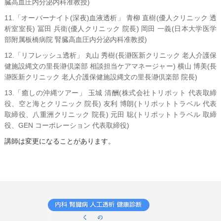
臓高血圧内分泌内科准教授)
11.「オーバーナイト(深夜)血液透析」 青柳 直樹(優人クリニック 透
析室室長) 冨田 兵衛(優人クリニック 院長) 岡田 一義(日本大学医学
部附属板橋病院 腎臓高血圧内分泌内科准教授)
12.「リフレッシュ透析」 丸山 秀樹(長瀞医新クリニック 老人介護保
健施設縄文の里長瀞倶楽部 相談担当ケアマネージャー) 横山 博美(長
瀞医新クリニック 老人介護保健施設縄文の里長瀞倶楽部 院長)
13.「癒しの沖縄ツアー」 玉城 清酬(株式会社トリポット 代表取締
役、空と海とクリニック 院長) 友利 博朗(トリポットトラベル 代表
取締役、八重洲クリニック 院長) 元田 聡(トリポットトラベル 取締
役、GEN コーポレーション 代表取締役)