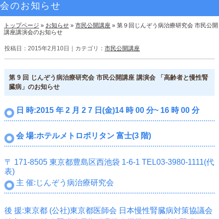
会のお知らせ
トップページ
»
お知らせ
»
市民公開講座
»
第９回じんぞう病治療研究会 市民公開
講座講演会のお知らせ
投稿日：2015年2月10日｜カテゴリ：
市民公開講座
第 9 回 じんぞう病治療研究会 市民公開講座 講演会 「高齢者と慢性腎
臓病」のお知らせ
日 時:2015 年 2 月 2 7 日(金)14 時 00 分~ 16 時 00 分
会 場:ホテルメトロポリタン 富士(3 階)
〒 171-8505 東京都豊島区西池袋 1-6-1 TEL03-3980-1111(代
表)
主 催:じんぞう病治療研究会
後 援:東京都
(公社)東京都医師会 日本慢性腎臓病対策協議会