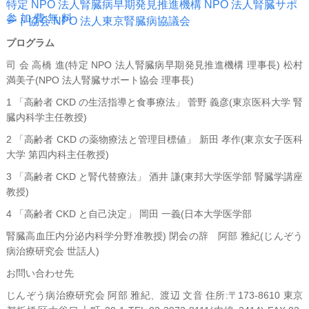
特定 NPO 法人腎臓病早期発見推進機構 NPO 法人腎臓サポ
参 加 費:無 料
ート協会 NPO 法人東京腎臓病協議会
プログラム
司 会 高橋 進(特定 NPO 法人腎臓病早期発見推進機構 理事長) 松村
満美子(NPO 法人腎臓サポート協会 理事長)
1 「高齢者 CKD の生活指導と食事療法」 菅野 義彦(東京医科大学 腎
臓内科学主任教授)
2 「高齢者 CKD の薬物療法と管理目標値」 新田 孝作(東京女子医科
大学 第四内科主任教授)
3 「高齢者 CKD と腎代替療法」 酒井 謙(東邦大学医学部 腎臓学講座
教授)
4 「高齢者 CKD と自己決定」 岡田 一義(日本大学医学部
腎臓高血圧内分泌内科学分野准教授) 閉会の辞 阿部 雅紀(じんぞう
病治療研究会 世話人)
お問い合わせ先
じんぞう病治療研究会 阿部 雅紀、渡辺 文音 住所:〒173-8610 東京