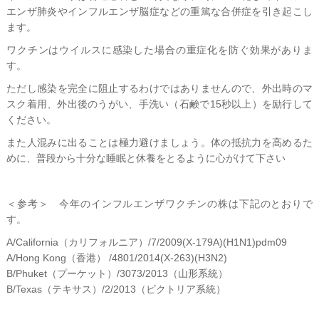
エンザ肺炎やインフルエンザ脳症などの重篤な合併症を引き起こし
ます。
ワクチンはウイルスに感染した場合の重症化を防ぐ効果がありま
す。
ただし感染を完全に阻止するわけではありませんので、外出時のマ
スク着用、外出後のうがい、手洗い（石鹸で15秒以上）を励行して
ください。
また人混みに出ることは極力避けましょう。体の抵抗力を高めるた
めに、普段から十分な睡眠と休養をとるように心がけて下さい
＜参考＞ 今年のインフルエンザワクチンの株は下記のとおりで
す。
A/California（カリフォルニア）/7/2009(X-179A)(H1N1)pdm09
A/Hong Kong（香港） /4801/2014(X-263)(H3N2)
B/Phuket（プーケット）/3073/2013（山形系統）
B/Texas（テキサス）/2/2013（ビクトリア系統）