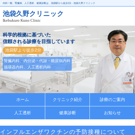
内科一般、腎臓病、人工透析、健康診断は、池袋駅から徒歩2分 - 池袋久野クリニック
池袋久野クリニック
Ikebukuro Kuno Clinic
科学的根拠に基づいた
信頼される診療を目指しています
池袋駅より徒歩2分
腎臓内科、内分泌・代謝・糖尿病内科
循環器内科、人工透析内科
ホーム
クリニック紹介
診療のご案内
人工透析
健康診断
お知らせ
インフルエンザワクチンの予防接種について