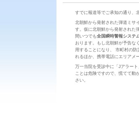
すでに報道等でご承知の通り、
北朝鮮から発射された弾道ミサ
す。仮に北朝鮮から発射された
間いつでも
全国瞬時警報システム
おります。もし北朝鮮が予告な
用することになり、 市町村の
れるほか、携帯電話にエリアメー
万一当院を受診中に「Jアラー
ことは危険ですので、慌てて動
さい。