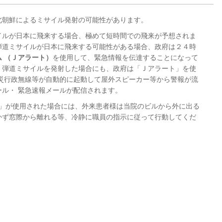
北朝鮮によるミサイル発射の可能性があります。
イルが日本に飛来する場合、極めて短時間での飛来が予想されま
弾道ミサイルが日本に飛来する可能性がある場合、政府は２４時
 （Ｊアラート）
を使用して、緊急情報を伝達することになって
く弾道ミサイルを発射した場合にも、政府は「Ｊアラート」を使
防災行政無線等が自動的に起動して屋外スピーカー等から警報が流
ル・ 緊急速報メールが配信されます。
ト」が使用された場合には、外来患者様は当院のビルから外に出る
かず窓際から離れる等、冷静に職員の指示に従って行動してくだ