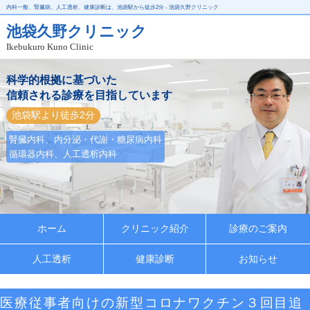
内科一般、腎臓病、人工透析、健康診断は、池袋駅から徒歩2分 - 池袋久野クリニック
池袋久野クリニック
Ikebukuro Kuno Clinic
科学的根拠に基づいた
信頼される診療を目指しています
池袋駅より徒歩2分
腎臓内科、内分泌・代謝・糖尿病内科
循環器内科、人工透析内科
ホーム
クリニック紹介
診療のご案内
人工透析
健康診断
お知らせ
医療従事者向けの新型コロナワクチン３回目追