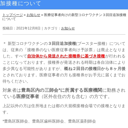
加接種について
トップページ
»
お知らせ
»
医療従事者向けの新型コロナワクチン３回目追加接種
について
投稿日：2021年12月8日｜カテゴリ：
お知らせ
＊ 新型コロナワクチンの
３回目追加接種
(ブースター接種）について
は、従来の「接種券のない医療従事者向け予診票」は廃止となりま
した。すべて
自治体から発送された接種券に基づき接種
が行われる
ことになっております。接種券が発送される時期は各自治体により
多少異なる可能性がありますが、
概ね２回目の接種日から８ヶ月後
とされております。医療従事者の方も接種券がお手元に届くまでお
待ちください。
対象者は
豊島区内の三師会*に所属する医療機関
に勤務され
ている
医療従事者
（区外在住の方も含む）の方です。
上記以外の方は住所地または都の大規模接種会場での接種となりま
す。
*豊島区医師会、豊島区歯科医師会、豊島区薬剤師会