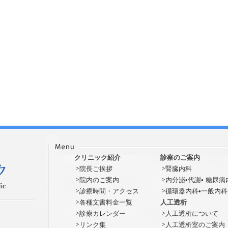
クリニック紹介
診察のご案内
院長ご挨拶
腎臓内科
院内のご案内
内分泌•代謝• 糖尿病
診療時間・アクセス
循環器内科•一般内科
各種文書料金一覧
人工透析
診療カレンダー
人工透析について
リンク集
人工透析室のご案内