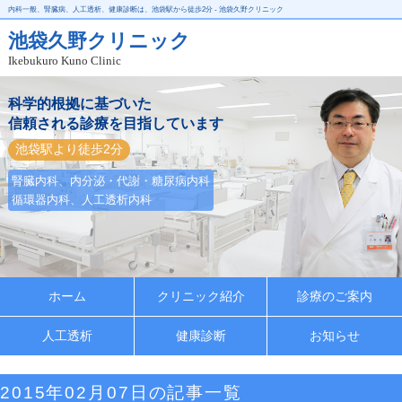
内科一般、腎臓病、人工透析、健康診断は、池袋駅から徒歩2分 - 池袋久野クリニック
池袋久野クリニック
Ikebukuro Kuno Clinic
科学的根拠に基づいた
信頼される診療を目指しています
池袋駅より徒歩2分
腎臓内科、内分泌・代謝・糖尿病内科
循環器内科、人工透析内科
ホーム
クリニック紹介
診療のご案内
人工透析
健康診断
お知らせ
2015年02月07日の記事一覧